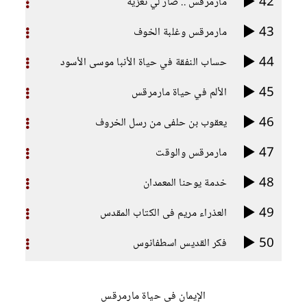
42
مارمرقس .. صار لي تعزية
43
مارمرقس وغلبة الخوف
44
حساب النفقة في حياة الأنبا موسى الأسود
45
الألم في حياة مارمرقس
46
يعقوب بن حلفى من رسل الخروف
47
مارمرقس والوقت
48
خدمة يوحنا المعمدان
49
العذراء مريم فى الكتاب المقدس
50
فكر القديس اسطفانوس
الإيمان فى حياة مارمرقس