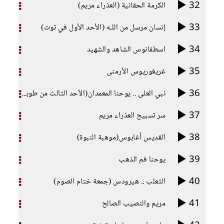
32
الكرمة الحقانية (العذراء مريم)
33
إنسان مرسل من اللـه (الأحد الأول في توت)
34
اسطفانوس الشاهد والشهيد
35
غريغوريوس الأرمنى
36
نبي العلى .. يوحنا المعمدان(الأحد الثالث من طوبة)
37
سر تسبيح العذراء مريم
38
القديس أغابوس(موهبة النبوة)
39
يوحنا فم الذهب
40
الثعلب .. هيرودس (جمعة ختام الصوم)
41
مريم والنصيب الصالح