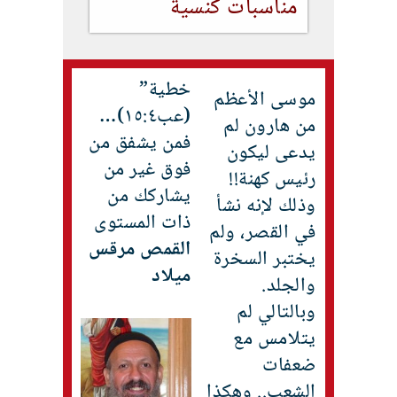
مناسبات كنسية
خطية”
موسى الأعظم
(عب١٥:٤)…
من هارون لم
فمن يشفق من
يدعى ليكون
فوق غير من
رئيس كهنة!!
يشاركك من
وذلك لإنه نشأ
ذات المستوى
في القصر، ولم
القمص مرقس
يختبر السخرة
ميلاد
والجلد.
وبالتالي لم
يتلامس مع
ضعفات
الشعب.. وهكذا