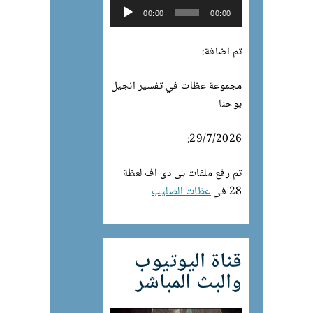
Audio
00:00
00:00
Player
تم اضافة:
مجموعة عظات في تفسير انجيل
يوحنا
29/7/2026:
تم رفع ملفات بى دى اف لعظة
28 في
عظات الصليب
قناة اليوتيوب
والبث المباشر