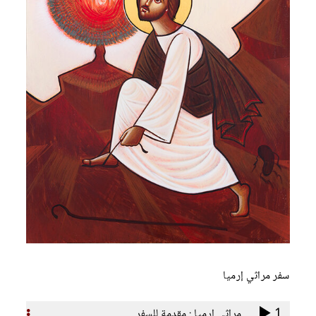
سفر مراثي إرميا
1
مراثي إرميا : مقدمة للسفر