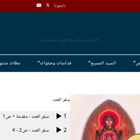
تابعونا
القمص مرقس ميلاد
كاهن كنيسة السيدة العذراء بمحرم بك
دس
السيد المسيح
قداسات وصلوات
عظات متنو
سفر العدد
1
سفر العدد - مقدمة + ص1
2
سفر العدد - ص2 - 4