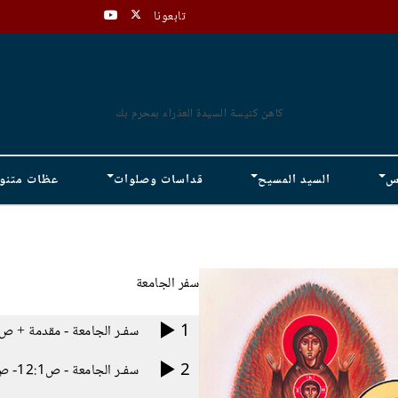
تابعونا
القمص مرقس ميلاد
كاهن كنيسة السيدة العذراء بمحرم بك
دس
السيد المسيح
قداسات وصلوات
عظات متنو
سفر الجامعة
1
سفـر الجامعة - مقدمة + ص1:1- 11
2
سفـر الجامعة - ص12:1- ص4