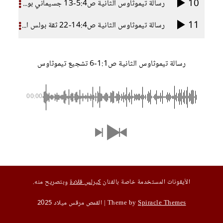
10
رسالة تيموثاوس الثانية ص5:4-13 جسيماني بولس الرسول
11
رسالة تيموثاوس الثانية ص14:4-22 ثقة بولس الرسول
رسالة تيموثاوس الثانية ص1:1-6 تشجيع تيموثاوس
00:00
الأيقونات المستخدمة خاصة بالفنان
كيرلس قلادة
وبتصريح منه.
Spiracle Themes
| Theme by
القمص مرقس ميلاد 2025