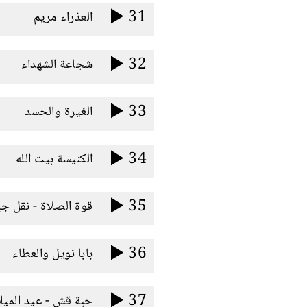
31
العذراء مريم
32
شجاعة الشهداء
33
الغيرة والحسد
34
الكنيسة بيت الله
35
قوة الصلاة - نقل ج
36
بابا نويل والعطاء
37
حبة قش - عيد الميل