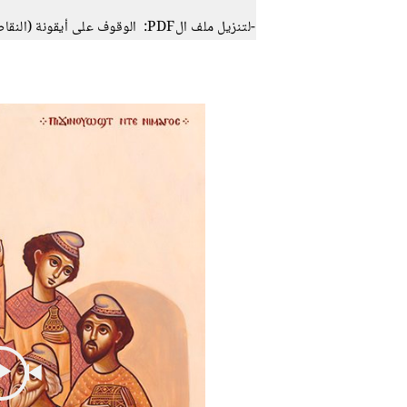
-لتنزيل ملف الPDF: الوقوف على أيقونة (النقاط الثلاث الرأسية) ثم اختيار ايقونة الملف.