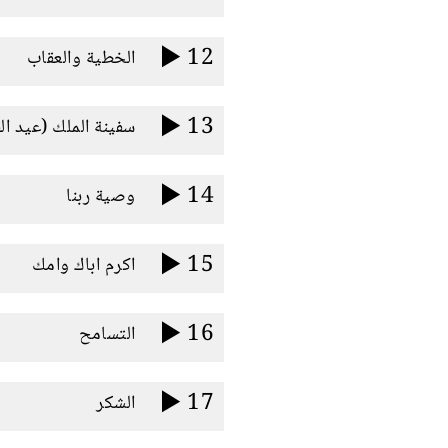
12
الخطية والعقاب
13
سفينة الملك (عيد ال
14
وصية ربنا
15
اكرم اباك وامك
16
التسامح
17
الشكر