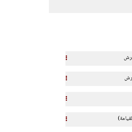
قيامة)