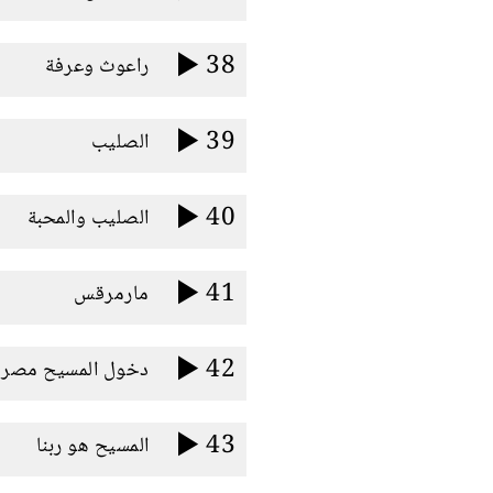
38
راعوث وعرفة
39
الصليب
40
الصليب والمحبة
41
مارمرقس
42
دخول المسيح مصر -
43
المسيح هو ربنا