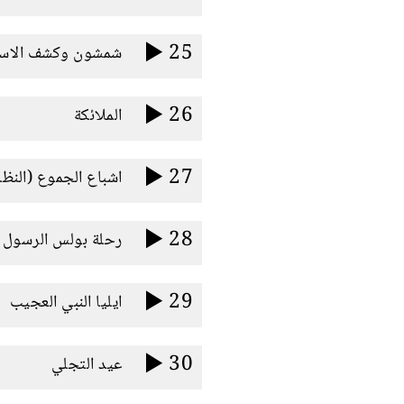
25
شمشون وكشف الاسر
26
الملائكة
27
اشباع الجموع (النظا
28
رحلة بولس الرسول ا
29
ايليا النبي العجيب
30
عيد التجلي