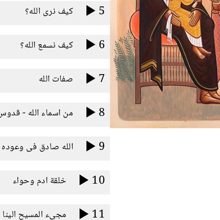
5
كيف نرى الله؟
6
كيف نسمع الله؟
7
صفات الله
8
من اسماء الله - قدوس
9
الله صادق فى وعوده
10
خلقة ادم وحواء
11
مجىء المسيح الينا (