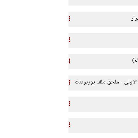
ار
م)
لاولى - ملحق ملف بوربوينت