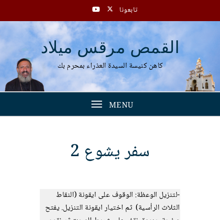
تابعونا
القمص مرقس ميلاد
كاهن كنيسة السيدة العذراء بمحرم بك
MENU
Toggle
navigation
سفر يشوع 2
-لتنزيل الوعظة: الوقوف على ايقونة (النقاط
الثلاث الرأسية) ثم اختيار ايقونة التنزيل. يفتح