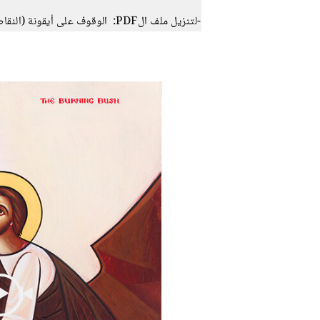
-لتنزيل ملف الPDF: الوقوف على أيقونة (النقاط الثلاث الرأسية) ثم اختيار ايقونة الملف.