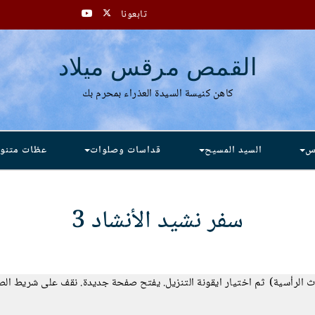
تابعونا
القمص مرقس ميلاد
كاهن كنيسة السيدة العذراء بمحرم بك
دس
السيد المسيح
قداسات وصلوات
عظات متنو
سفر نشيد الأنشاد 3
لاث الرأسية) ثم اختيار ايقونة التنزيل. يفتح صفحة جديدة. نقف على شريط ال