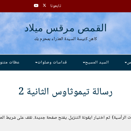
تابعونا
القمص مرقس ميلاد
كاهن كنيسة السيدة العذراء بمحرم بك
دس
السيد المسيح
قداسات وصلوات
عظات متنو
رسالة تيموثاوس الثانية 2
لاث الرأسية) ثم اختيار ايقونة التنزيل. يفتح صفحة جديدة. نقف على شريط ال