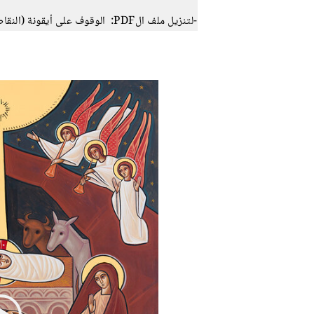
-لتنزيل ملف الPDF: الوقوف على أيقونة (النقاط الثلاث الرأسية) ثم اختيار ايقونة الملف.